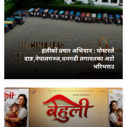
हलीको प्रचार अभियान : पोस्टरले
दाङ,नेपालगञ्ज,धनगढी लगायतका अटो
भरिभराउ