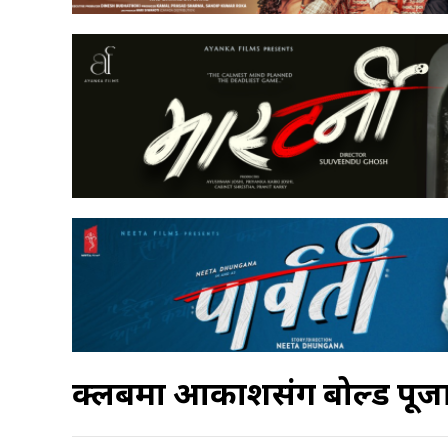
क्लबमा आकाशसंग बोल्ड पूज