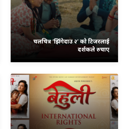
चलचित्र ‘झिँगेदाउ २’ को टिजरलाई
दर्शकले रुचाए