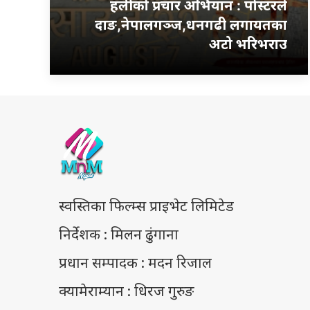
हलीको प्रचार अभियान : पोस्टरले
दाङ,नेपालगञ्ज,धनगढी लगायतका
अटो भरिभराउ
स्वस्तिका फिल्म्स प्राइभेट लिमिटेड
निर्देशक : मिलन ढुंगाना
प्रधान सम्पादक : मदन रिजाल
क्यामेराम्यान : धिरज गुरुङ