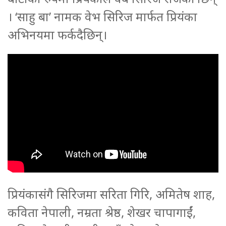
। ‘साहु बा’ नामक वेभ सिरिज मार्फत प्रियंका
अभिनयमा फर्कदैछिन्।
प्रियंकासंगै सिरिजमा सरिता गिरि, अमितेष शाह,
कविता नेपाली, नम्रता श्रेष्ठ, शेखर चापागाईं,