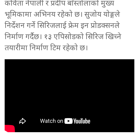
कविता नेपाली र प्रदीप बाँस्तोलाको मुख्य
भूमिकामा अभिनय रहेको छ। सुजोय योङ्गले
निर्देशन गर्ने सिरिजलाई फ्रेम इन प्रोडक्सनले
निर्माण गर्दैछ। १३ एपिसोडको सिरिज खिच्ने
तयारीमा निर्माण टिम रहेको छ।