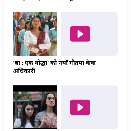
‘बा : एक योद्धा’ को नयाँ गीतमा केकी
अधिकारी