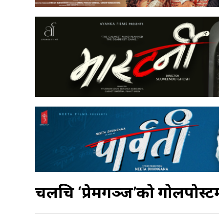
चलचित्र ‘प्रेमगञ्ज’को गोलपोस्