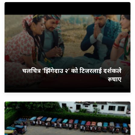
चलचित्र ‘झिँगेदाउ २’ को टिजरलाई दर्शकले
रुचाए