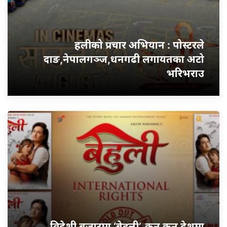
हलीको प्रचार अभियान : पोस्टरले
दाङ,नेपालगञ्ज,धनगढी लगायतका अटो
भरिभराउ
विदेशी बजारमा ‘बेहुली’, कुन कुन देशमा