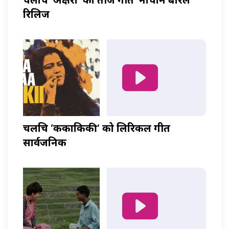
चलचित्र ‘अक्षरा’ को तीज गीत ‘नाचौन बरिलै’
रिलिज
चलचित्र ‘ककाकिकी’ को लिरिकल गीत
सार्वजनिक