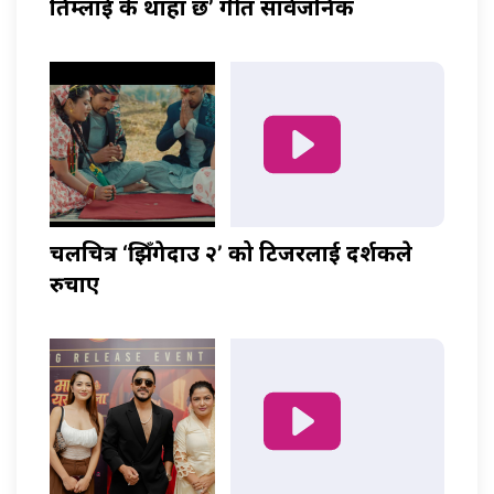
तिम्लाई के थाहा छ’ गीत सार्वजनिक
चलचित्र ‘झिँगेदाउ २’ को टिजरलाई दर्शकले
रुचाए