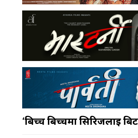
‘बिच्च बिच्चमा सिरिजलाई बिट म