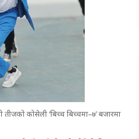
्षको तीजको कोसेली ‘बिच्च बिच्चमा–७’ बजारमा