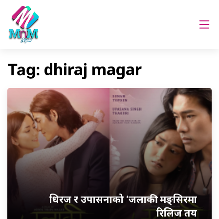
dhiraj magar
Tag:
धिरज र उपासनाको ‘जलाकी’ मङ्सिरमा
रिलिज तय