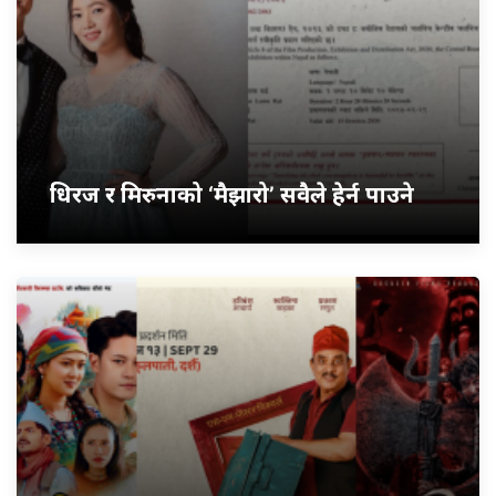
धिरज र मिरुनाको ‘मैझारो’ सवैले हेर्न पाउने