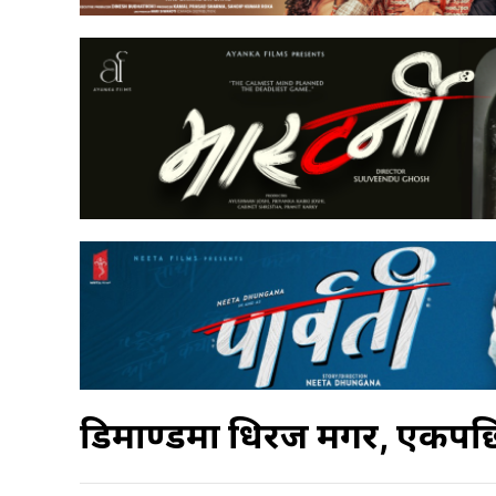
डिमाण्डमा धिरज मगर, एकपछि अ