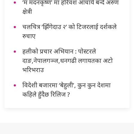
‘म मदनकृष्ण’ मा हरिवंश आचार्य बन्दै अरुण
क्षेत्री
चलचित्र ‘झिँगेदाउ २’ को टिजरलाई दर्शकले
रुचाए
हलीको प्रचार अभियान : पोस्टरले
दाङ,नेपालगञ्ज,धनगढी लगायतका अटो
भरिभराउ
विदेशी बजारमा ‘बेहुली’, कुन कुन देशमा
कहिले हुँदैछ रिलिज ?