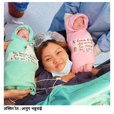
तस्विर श्रोत : अनुप भट्टराई