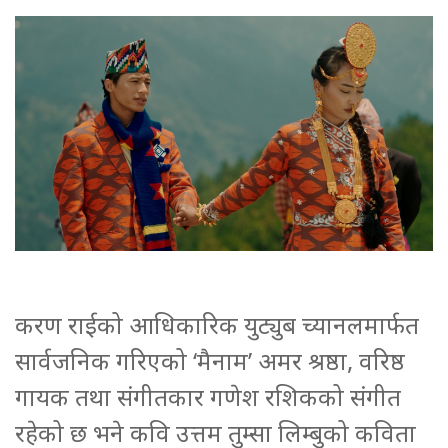
करण राईको आधिकारिक युट्युब च्यानलमार्फत
सार्वजनिक गरिएको ‘मैनाम’ अमर श्रष्ठा, वरिष्ठ
गायक तथा संगीतकार गणेश रशिकको संगीत
रहेको छ भने कवि उत्तम तुम्सा लिम्बुको कविता