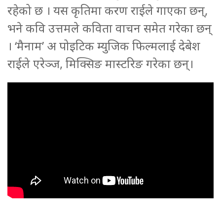
रहेको छ । यस कृतिमा करण राईले गाएका छन्,
भने कवि उत्तमले कविता वाचन समेत गरेका छन्
। ‘मैनाम’ अ पोइटिक म्युजिक फिल्मलाई देबेश
राईले एरेञ्ज, मिक्सिङ मास्टरिङ गरेका छन्।