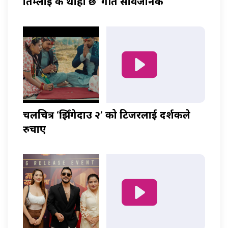
तिम्लाई के थाहा छ’ गीत सार्वजनिक
चलचित्र ‘झिँगेदाउ २’ को टिजरलाई दर्शकले
रुचाए