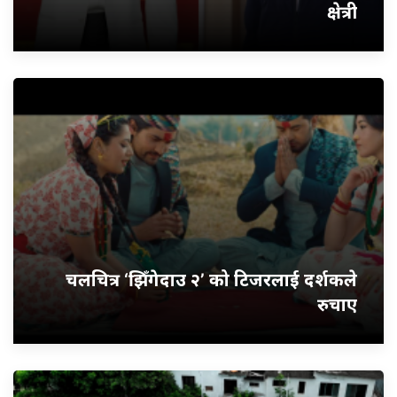
क्षेत्री
चलचित्र ‘झिँगेदाउ २’ को टिजरलाई दर्शकले
रुचाए