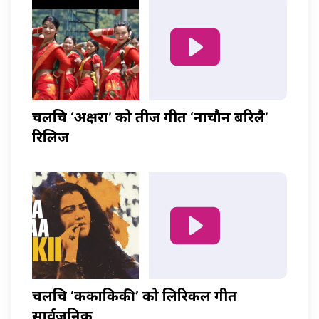
चलचित्र ‘अक्षरा’ को तीज गीत ‘नाचौन बरिलै’
रिलिज
चलचित्र ‘ककाकिकी’ को लिरिकल गीत
सार्वजनिक