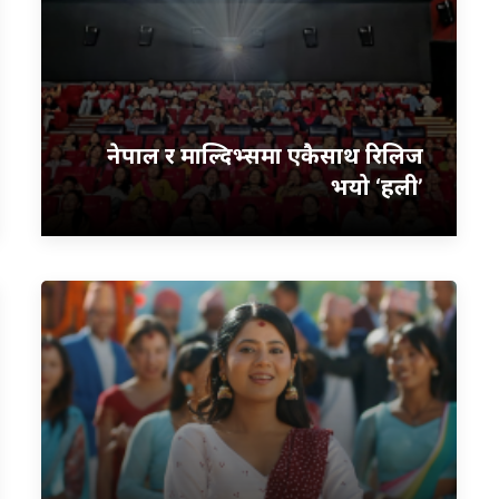
नेपाल र माल्दिभ्समा एकैसाथ रिलिज
भयो ‘हली’