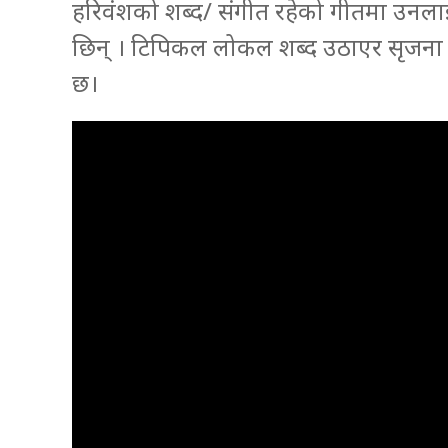
हरिवंशको शब्द/ संगीत रहेको गीतमा उनला
छिन् । टिपिकल लोकल शब्द उठाएर सृजना गर
छ।