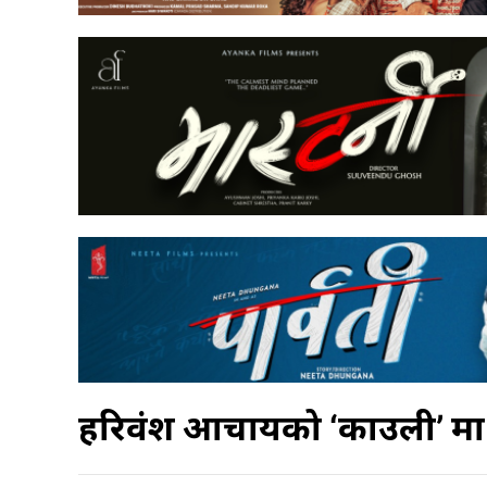
हरिवंश आचार्यको ‘काउली’ मा प