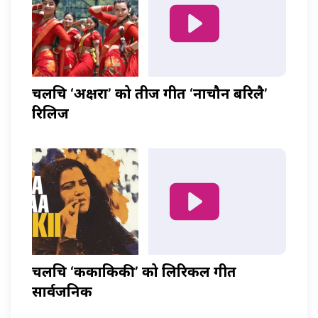
चलचित्र ‘अक्षरा’ को तीज गीत ‘नाचौन बरिलै’
रिलिज
चलचित्र ‘ककाकिकी’ को लिरिकल गीत
सार्वजनिक