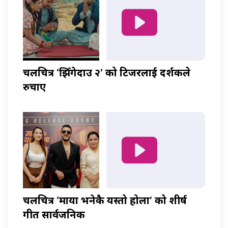
चलचित्र ‘झिँगेदाउ २’ को टिजरलाई दर्शकले
रुचाए
चलचित्र ‘माया भनेकै यस्तो होला’ को शीर्ष
गीत सार्वजनिक