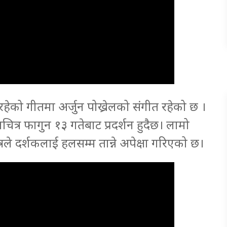
हेको गीतमा अर्जुन पोख्रेलको संगीत रहेको छ ।
त्र फागुन १३ गतेबाट प्रदर्शन हुदैछ। लामो
 दर्शकलाई हलसम्म तान्ने अपेक्षा गरिएको छ।