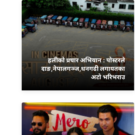
हलीको प्रचार अभियान : पोस्टरले
दाङ,नेपालगञ्ज,धनगढी लगायतका
अटो भरिभराउ