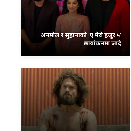
अनमोल र सुहानाको ‘ए मेरो हजुर ५’
छायांकनमा जादै