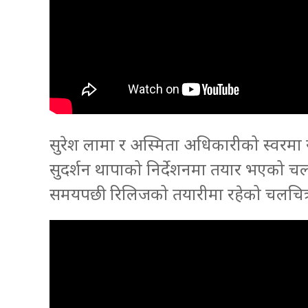
सुरेश लामा र अस्मिता अधिकारीको स्वरमा र
सुदर्शन थापाको निर्देशनमा तयार भएको चलचि
समयपछी रिलिजको तयारीमा रहेको चलचित्रले