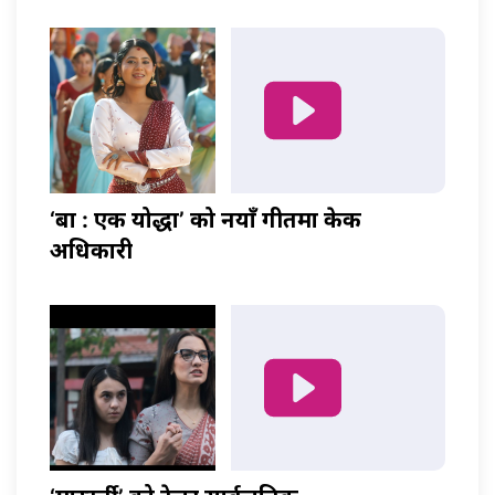
‘बा : एक योद्धा’ को नयाँ गीतमा केकी
अधिकारी