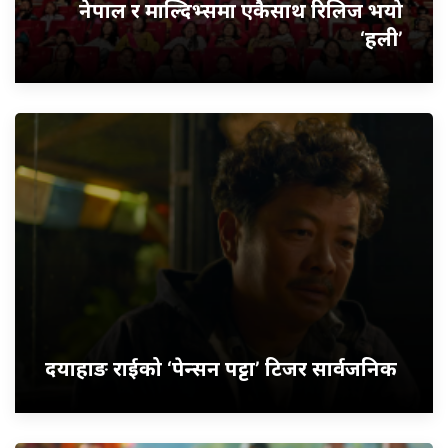
नेपाल र माल्दिभ्समा एकैसाथ रिलिज भयो
‘हली’
दयाहाङ राईको ‘पेन्सन पट्टा’ टिजर सार्वजनिक