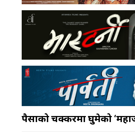
पैसाको चक्करमा घुमेको ‘महाजा