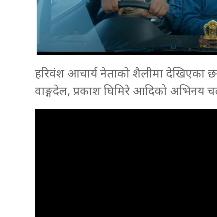
हरिवंश आचार्य नेताको शैलीमा देखिएका छन्
वाङ्गदेल, प्रकाश घिमिरे आदिको अभिनय चल