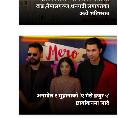
दाङ,नेपालगञ्ज,धनगढी लगायतका
अटो भरिभराउ
अनमोल र सुहानाको ‘ए मेरो हजुर ५’
छायांकनमा जादै