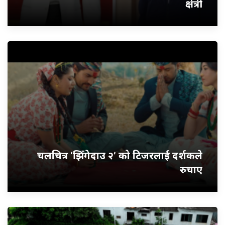
क्षेत्री
चलचित्र ‘झिँगेदाउ २’ को टिजरलाई दर्शकले
रुचाए