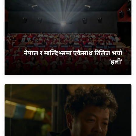
नेपाल र माल्दिभ्समा एकैसाथ रिलिज भयो
‘हली’