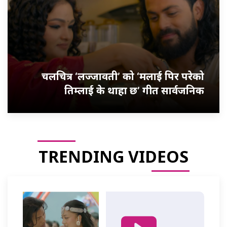
चलचित्र ‘लज्जावती’ को ‘मलाई पिर परेको
तिम्लाई के थाहा छ’ गीत सार्वजनिक
TRENDING VIDEOS