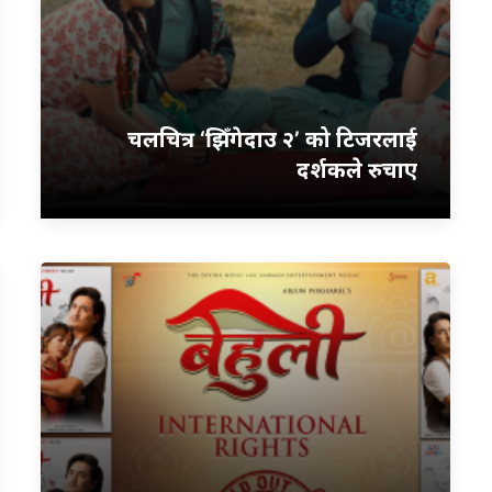
चलचित्र ‘झिँगेदाउ २’ को टिजरलाई
दर्शकले रुचाए