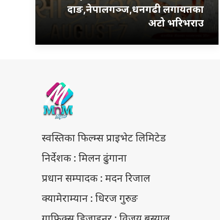
दाङ,नेपालगञ्ज,धनगढी लगायतका
अटो भरिभराउ
स्वस्तिका फिल्म्स प्राइभेट लिमिटेड
निर्देशक : मिलन ढुंगाना
प्रधान सम्पादक : मदन रिजाल
क्यामेराम्यान : धिरज गुरुङ
ग्राफिक्स डिजाइनर : विजय बस्याल