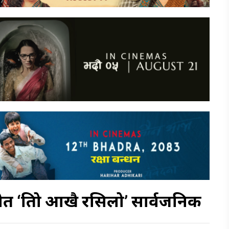
ीत ‘तिम्रो आखै रसिलो’ सार्वजनिक