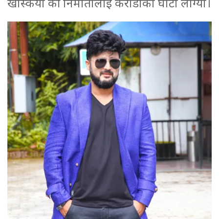
खस्कियो की निर्मातालाई करोडौको घाटा लाग्यो।