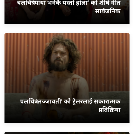
चलचित्र ‘माया भनेकै यस्तो होला’ को शीर्ष गीत
सार्वजनिक
चलचित्र ‘लज्जावती’ को ट्रेलरलाई सकारात्मक
प्रतिक्रिया