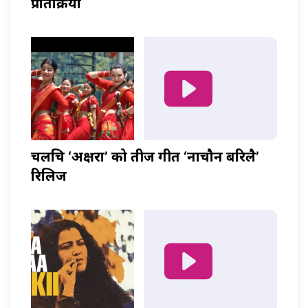
प्रतिक्रिया
चलचित्र ‘अक्षरा’ को तीज गीत ‘नाचौन बरिलै’
रिलिज