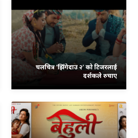
चलचित्र ‘झिँगेदाउ २’ को टिजरलाई
दर्शकले रुचाए