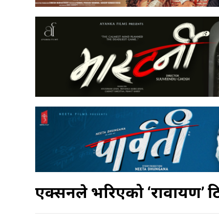
एक्सनले भरिएको ‘रावायण’ टिज