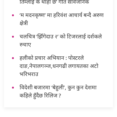
तिम्लाई के थाहा छ’ गीत सार्वजनिक
‘म मदनकृष्ण’ मा हरिवंश आचार्य बन्दै अरुण
क्षेत्री
चलचित्र ‘झिँगेदाउ २’ को टिजरलाई दर्शकले
रुचाए
हलीको प्रचार अभियान : पोस्टरले
दाङ,नेपालगञ्ज,धनगढी लगायतका अटो
भरिभराउ
विदेशी बजारमा ‘बेहुली’, कुन कुन देशमा
कहिले हुँदैछ रिलिज ?