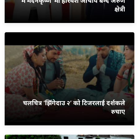
‘म मदनकृष्ण’ मा हरिवंश आचार्य बन्दै अरुण
क्षेत्री
चलचित्र ‘झिँगेदाउ २’ को टिजरलाई दर्शकले
रुचाए