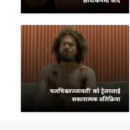
छायांकनमा जादै
चलचित्र ‘लज्जावती’ को ट्रेलरलाई
सकारात्मक प्रतिक्रिया