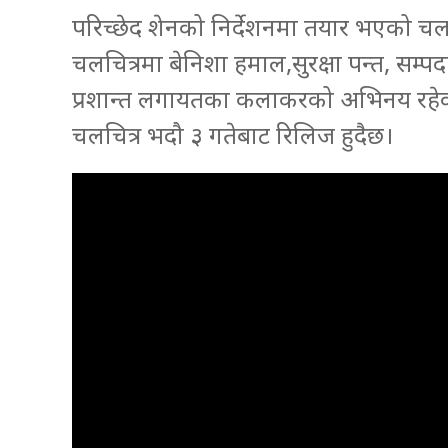
परिच्छेद शेनको निर्देशनमा तयार भएको चलच
चलचित्रमा बेनिशा हमाल,सुरक्षा पन्त, सम्प
प्रशान्त लगायतका कलाकरको अभिनय रहेको छ।
चलचित्र भदौ ३ गतेबाट रिलिज हुदैछ।