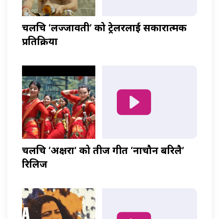
चलचित्र ‘लज्जावती’ को ट्रेलरलाई सकारात्मक
प्रतिक्रिया
चलचित्र ‘अक्षरा’ को तीज गीत ‘नाचौन बरिलै’
रिलिज