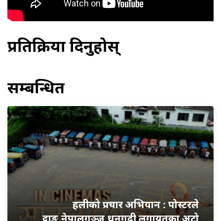
प्रतिक्रिया दिनुहोस्
सम्बन्धित
हलीको प्रचार अभियान : पोस्टरले
दाङ,नेपालगञ्ज,धनगढी लगायतका अटो