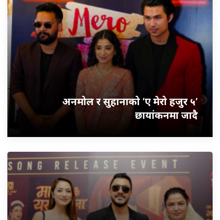
अनमोल र सुहानाको ‘ए मेरो हजुर ५’
छायांकनमा जादै