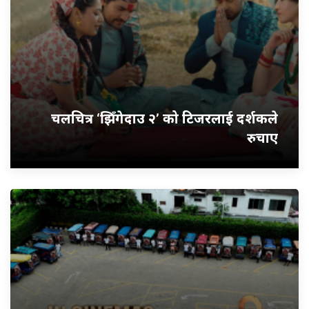
चलचित्र ‘झिँगेदाउ २’ को टिजरलाई दर्शकले
रुचाए