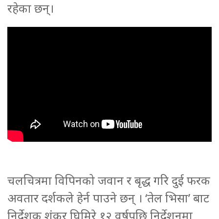
रहेका छन्।
चलचित्रमा विपिनको जवान र बृद्ध गरि दुई फरक
अवतार दर्शकले हेर्न पाउने छन् । ‘तेल भिसा’ बाट
निर्देशक शंकर घिमिरे १२ वर्षपछि निर्देशनमा