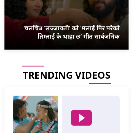
चलचित्र ‘लज्जावती’ को ‘मलाई पिर परेको
तिम्लाई के थाहा छ’ गीत सार्वजनिक
TRENDING VIDEOS