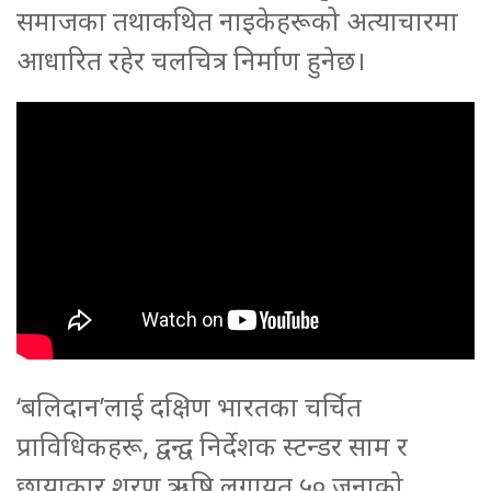
समाजका तथाकथित नाइकेहरूको अत्याचारमा
आधारित रहेर चलचित्र निर्माण हुनेछ।
‘बलिदान’लाई दक्षिण भारतका चर्चित
प्राविधिकहरू, द्वन्द्व निर्देशक स्टन्डर साम र
छायाकार शरण ऋषि लगायत ५० जनाको