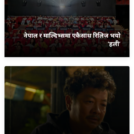
नेपाल र माल्दिभ्समा एकैसाथ रिलिज भयो
‘हली’