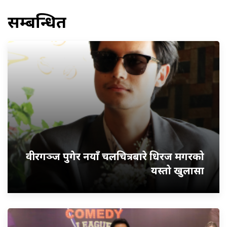
सम्बन्धित
वीरगञ्ज पुगेर नयाँ चलचित्रबारे धिरज मगरको
यस्तो खुलासा