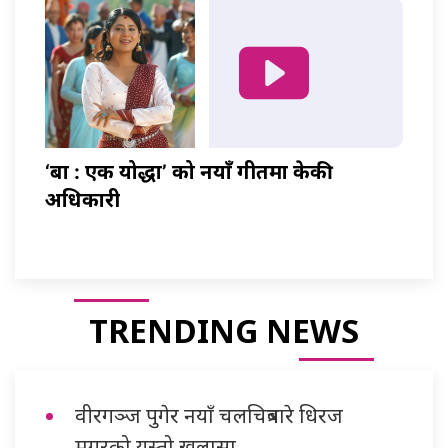
‘बा : एक योद्धा’ को नयाँ गीतमा केकी
अधिकारी
TRENDING NEWS
वीरगञ्ज पुगेर नयाँ चलचित्रबारे धिरज
मगरको यस्तो खुलासा