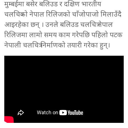
मुम्बईमा बसेर बलिउड र दक्षिण भारतीय
चलचित्रको नेपाल रिलिजको चाँजोपाजो मिलाउँदै
आइरहेका छन् । उनले बलिउड चलचित्र नेपाल
रिलिजमा लामो समय काम गरेपछि पहिलो पटक
नेपाली चलचित्र निर्माणको तयारी गरेका हुन्।