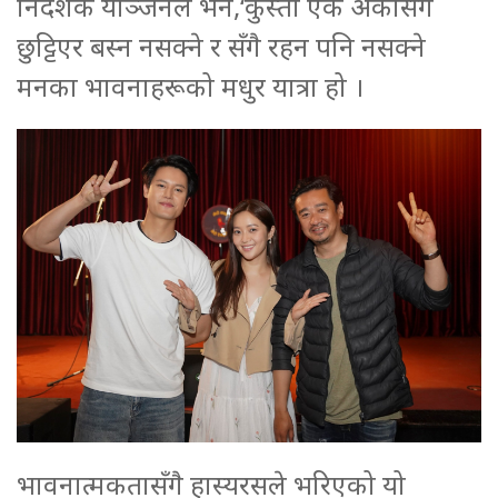
निर्देशक योञ्जनले भने,‘कुस्ती एक अर्कासँग
छुट्टिएर बस्न नसक्ने र सँगै रहन पनि नसक्ने
मनका भावनाहरूको मधुर यात्रा हो ।
भावनात्मकतासँगै हास्यरसले भरिएको यो