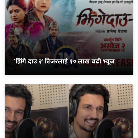
‘झिंगे दाउ २’ टिजरलाई १० लाख बढी भ्यूज