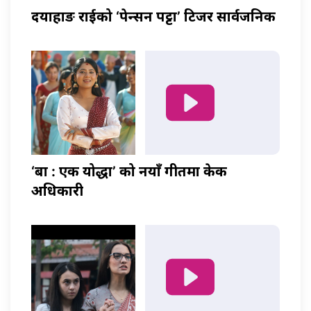
दयाहाङ राईको ‘पेन्सन पट्टा’ टिजर सार्वजनिक
‘बा : एक योद्धा’ को नयाँ गीतमा केकी
अधिकारी