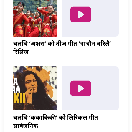
चलचित्र ‘अक्षरा’ को तीज गीत ‘नाचौन बरिलै’
रिलिज
चलचित्र ‘ककाकिकी’ को लिरिकल गीत
सार्वजनिक