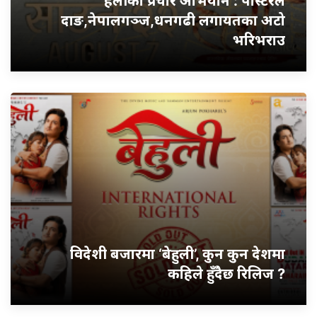
हलीको प्रचार अभियान : पोस्टरले
दाङ,नेपालगञ्ज,धनगढी लगायतका अटो
भरिभराउ
विदेशी बजारमा ‘बेहुली’, कुन कुन देशमा
कहिले हुँदैछ रिलिज ?