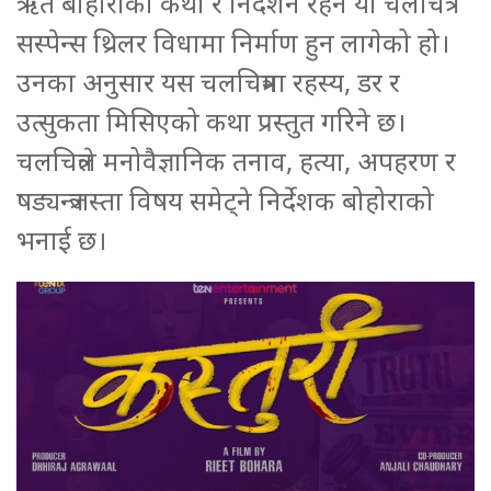
ऋत बोहोराको कथा र निर्देशन रहने यो चलचित्र
सस्पेन्स थ्रिलर विधामा निर्माण हुन लागेको हो।
उनका अनुसार यस चलचित्रमा रहस्य, डर र
उत्सुकता मिसिएको कथा प्रस्तुत गरिने छ।
चलचित्रले मनोवैज्ञानिक तनाव, हत्या, अपहरण र
षड्यन्त्रजस्ता विषय समेट्ने निर्देशक बोहोराको
भनाई छ।