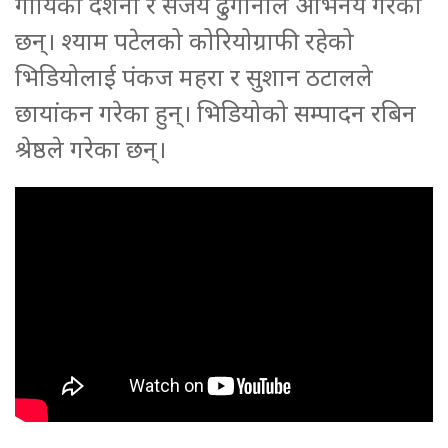
गायिका दर्शना र संजय ढुंगानाले अभिनय गरेका
छन्। श्याम पटेलको कोरियोग्राफी रहेको
भिडियोलाई पंकज महरा र सुशान ठटालले
छायांकन गरेका हुन्। भिडियोको सम्पादन रबिन
श्रेष्ठले गरेका छन्।