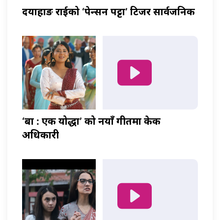
दयाहाङ राईको ‘पेन्सन पट्टा’ टिजर सार्वजनिक
‘बा : एक योद्धा’ को नयाँ गीतमा केकी
अधिकारी