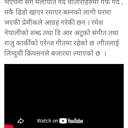
भएपनी सगैँ मेलापात गर्दै चौतारीहरुमा गफ गर्दै ,
मकै ढिडो खाएर रमाएर बस्नको लागी घरमा
भएकी प्रेमीकले आग्रह गरेकी छन । रमेश
नेपालीको शब्द तथा डि आर अटुको संगीत तथा
राजु कार्कीको एरेन्ज गीतमा रहेको छ ।गीतलाई
लिम्दुमी क्रियसनले बजारमा ल्याएको छ ।