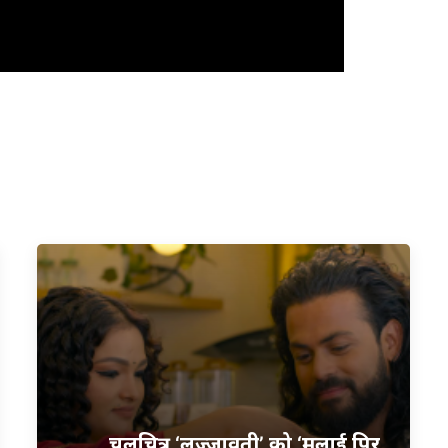
चलचित्र ‘लज्जावती’ को ‘मलाई पिर