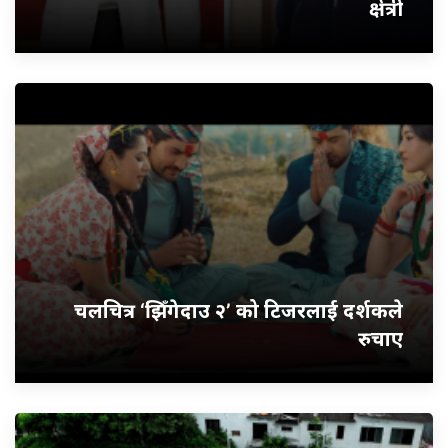
क्षेत्री
चलचित्र ‘झिँगेदाउ २’ को टिजरलाई दर्शकले
रुचाए