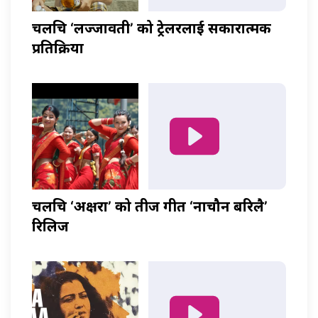
चलचित्र ‘लज्जावती’ को ट्रेलरलाई सकारात्मक
प्रतिक्रिया
चलचित्र ‘अक्षरा’ को तीज गीत ‘नाचौन बरिलै’
रिलिज