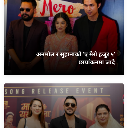
अनमोल र सुहानाको ‘ए मेरो हजुर ५’
छायांकनमा जादै