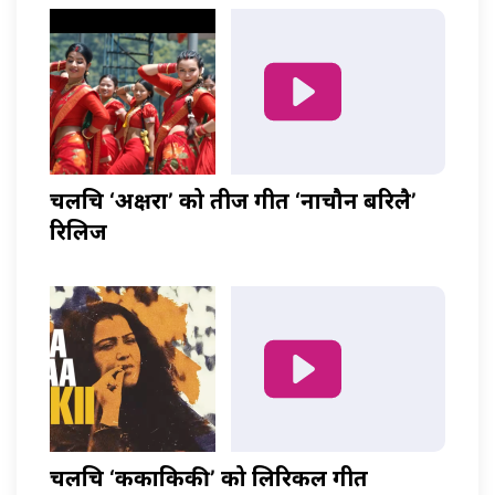
चलचित्र ‘अक्षरा’ को तीज गीत ‘नाचौन बरिलै’
रिलिज
चलचित्र ‘ककाकिकी’ को लिरिकल गीत