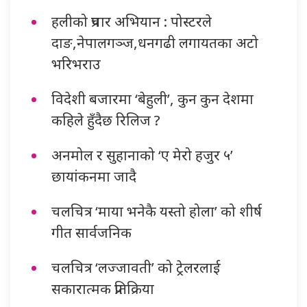
हलीको प्रचार अभियान : पोस्टरले
दाङ,नेपालगञ्ज,धनगढी लगायतका अटो
भरिभराउ
विदेशी बजारमा ‘बेहुली’, कुन कुन देशमा
कहिले हुँदैछ रिलिज ?
अनमोल र सुहानाको ‘ए मेरो हजुर ५’
छायांकनमा जादै
चलचित्र ‘माया भनेकै यस्तो होला’ को शीर्ष
गीत सार्वजनिक
चलचित्र ‘लज्जावती’ को ट्रेलरलाई
सकारात्मक प्रतिक्रिया