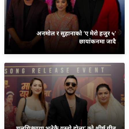
अनमोल र सुहानाको ‘ए मेरो हजुर ५’
छायांकनमा जादै
चलचित्र ‘माया भनेकै यस्तो होला’ को शीर्ष गीत