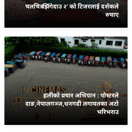
चलचित्र ‘झिँगेदाउ २’ को टिजरलाई दर्शकले
रुचाए
हलीको प्रचार अभियान : पोस्टरले
दाङ,नेपालगञ्ज,धनगढी लगायतका अटो
भरिभराउ