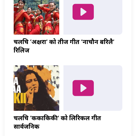
चलचित्र ‘अक्षरा’ को तीज गीत ‘नाचौन बरिलै’
रिलिज
चलचित्र ‘ककाकिकी’ को लिरिकल गीत
सार्वजनिक