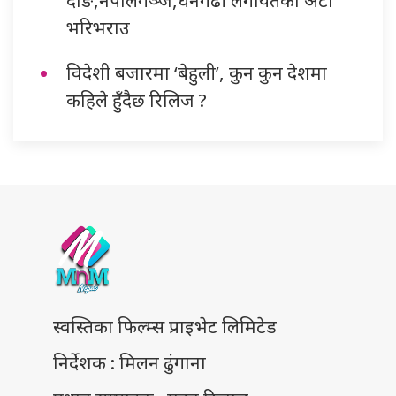
दाङ,नेपालगञ्ज,धनगढी लगायतका अटो
भरिभराउ
विदेशी बजारमा ‘बेहुली’, कुन कुन देशमा
कहिले हुँदैछ रिलिज ?
स्वस्तिका फिल्म्स प्राइभेट लिमिटेड
निर्देशक : मिलन ढुंगाना