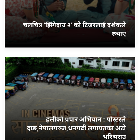
चलचित्र ‘झिँगेदाउ २’ को टिजरलाई दर्शकले
रुचाए
हलीको प्रचार अभियान : पोस्टरले
दाङ,नेपालगञ्ज,धनगढी लगायतका अटो
भरिभराउ